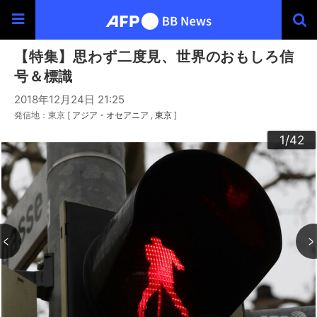
【特集】思わず二度見、世界のおもしろ信
号＆標識
2018年12月24日 21:25
発信地：東京 [
アジア・オセアニア
東京
]
30
33
34
36
39
40
20
23
24
26
29
32
35
37
38
42
22
25
27
28
10
13
14
16
19
31
41
12
15
17
18
21
11
3
4
6
9
2
5
7
8
1
/42
/42
/42
/42
/42
/42
/42
/42
/42
/42
/42
/42
/42
/42
/42
/42
/42
/42
/42
/42
/42
/42
/42
/42
/42
/42
/42
/42
/42
/42
/42
/42
/42
/42
/42
/42
/42
/42
/42
/42
/42
/42