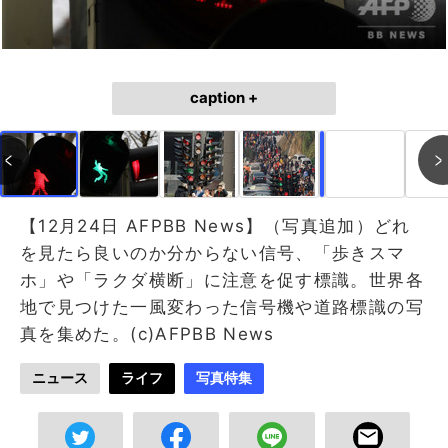
caption +
作成中
画像作成中
【12月24日 AFPBB News】（写真追加）どれ
を見たら良いのか分からない信号、「歩きスマ
ホ」や「ラクダ横断」に注意を促す標識。世界各
地で見つけた一風変わった信号機や道路標識の写
真を集めた。(c)AFPBB News
ニュース
ライフ
写真特集