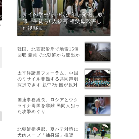
タイの学校で10代少年が発砲、教
師・生徒ら6人殺害 祖父母殺害し
で
た後移動
韓国、北西部沿岸で地雷15個
回収 豪雨で北朝鮮から流出か
画像作成中
太平洋諸島フォーラム、中国
ズ
のミサイル非難する共同声明
採択できず 親中2か国が反対
国連事務総長、ロシアとウク
>
ライナ両国を非難 民間人狙っ
た攻撃めぐり
北朝鮮指導部、夏バテ対策に
犬肉スープ「補身湯」推奨