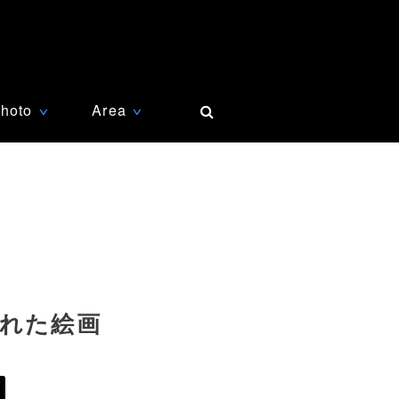
hoto
Area
∨
∨
された絵画