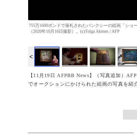
755万1600ポンドで落札されたバンクシーの絵画「
（2020年10月16日撮影）。(c)Tolga Akmen / AFP
画像作成中
【11月19日 AFPBB News】（写真追加）
AF
でオークションにかけられた絵画の写真を紹介。(c