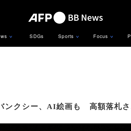
ews
SDGs
Sports
Focus
P
∨
∨
∨
バンクシー、AI絵画も 高額落札