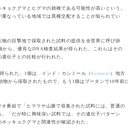
キョクグマとヒグマの雑種である可能性が高いという。
が重なっている地域では異種交配することが知られてい
物の目撃地で採取された試料の提供を全世界に呼び掛
7個から、優良なDNA検査結果が得られた。これらはその
の遺伝子との比較が行われた。
得られた。1個は、インド・カシミール（
）地方
Kashmiri
動物から採取されたもので、もう1個はブータンで10年前
ジオ番組で「ヒマラヤ山脈で収集された試料には、普通の
る。「だが特に興味深い試料では、その遺伝子パターン
のホッキョクグマと関連性が確認された」