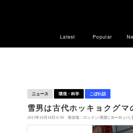
Latest
Popular
N
ニュース
環境・科学
こぼれ話
雪男は古代ホッキョクグマ
2013年10月18日 6:59
発信地：ロンドン/英国 [
ヨーロッパ