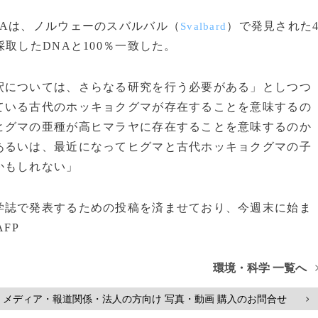
Aは、ノルウェーのスバルバル（
）で発見された
Svalbard
取したDNAと100％一致した。
については、さらなる研究を行う必要がある」としつつ
ている古代のホッキョクグマが存在することを意味するの
ヒグマの亜種が高ヒマラヤに存在することを意味するのか
あるいは、最近になってヒグマと古代ホッキョクグマの子
かもしれない」
誌で発表するための投稿を済ませており、今週末に始ま
FP
環境・科学 一覧へ
メディア・報道関係・法人の方向け 写真・動画 購入のお問合せ
>