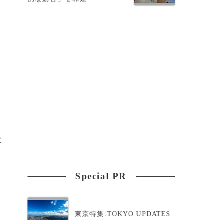
に
Special PR
東京特集:TOKYO UPDATES