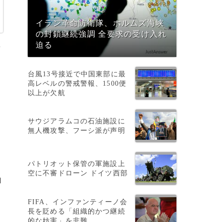
イラン革命防衛隊、ホルムズ海峡
の封鎖継続強調 全要求の受け入れ
n
迫る
台風13号接近で中国東部に最
高レベルの警戒警報、1500便
以上が欠航
サウジアラムコの石油施設に
無人機攻撃、フーシ派が声明
パトリオット保管の軍施設上
空に不審ドローン ドイツ西部
山
る
FIFA、インファンティーノ会
長を貶める「組織的かつ継続
的な妨害」を非難