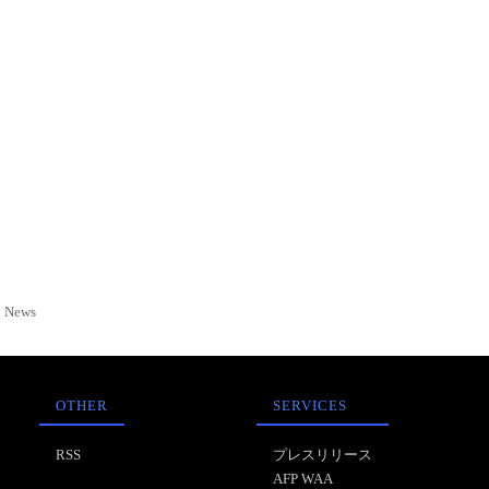
News
OTHER
SERVICES
RSS
プレスリリース
AFP WAA