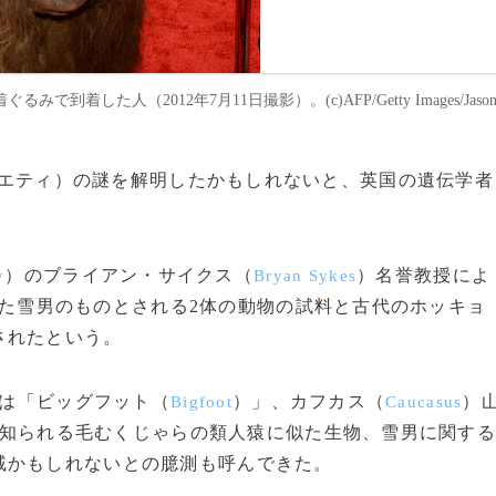
で到着した人（2012年7月11日撮影）。(c)AFP/Getty Images/Jaso
（イエティ）の謎を解明したかもしれないと、英国の遺伝学者
）のブライアン・サイクス（
）名誉教授によ
y
Bryan Sykes
た雪男のものとされる2体の動物の試料と古代のホッキョ
されたという。
は「ビッグフット（
）」、カフカス（
）
Bigfoot
Caucasus
知られる毛むくじゃらの類人猿に似た生物、雪男に関す
戚かもしれないとの臆測も呼んできた。