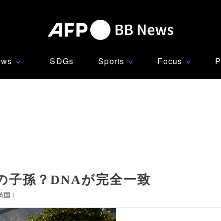
ews
SDGs
Sports
Focus
P
∨
∨
∨
の子孫？DNAが完全一致
英国
]