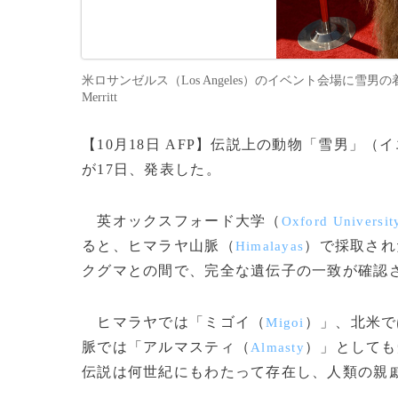
米ロサンゼルス（Los Angeles）のイベント会場に雪男の着ぐるみ
Merritt
【10月18日 AFP】伝説上の動物「雪男」
が17日、発表した。
英オックスフォード大学（
Oxford Universit
ると、ヒマラヤ山脈（
）で採取され
Himalayas
クグマとの間で、完全な遺伝子の一致が確認
ヒマラヤでは「ミゴイ（
）」、北米で
Migoi
脈では「アルマスティ（
）」としても
Almasty
伝説は何世紀にもわたって存在し、人類の親