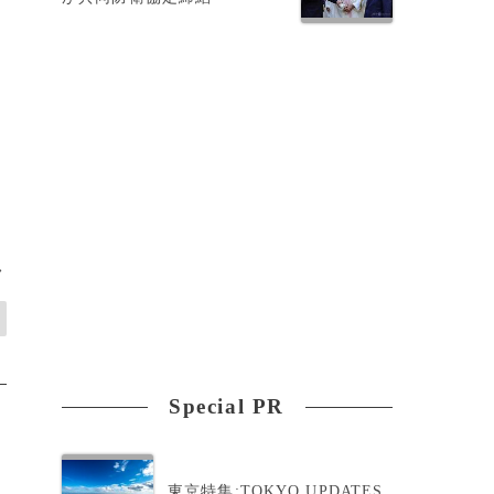
）
科
>
Special PR
東京特集:TOKYO UPDATES