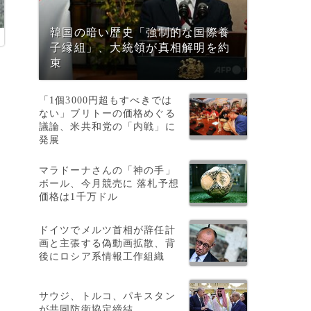
韓国の暗い歴史「強制的な国際養
子縁組」、大統領が真相解明を約
と
束
「1個3000円超もすべきでは
ない」ブリトーの価格めぐる
議論、米共和党の「内戦」に
発展
マラドーナさんの「神の手」
ボール、今月競売に 落札予想
価格は1千万ドル
ドイツでメルツ首相が辞任計
画と主張する偽動画拡散、背
後にロシア系情報工作組織
サウジ、トルコ、パキスタン
が共同防衛協定締結