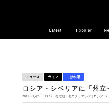
Latest
Popular
N
ニュース
ライフ
こぼれ話
ロシア・シベリアに「州立
2011年3月24日 13:12
発信地：モスクワ/ロシア [
ロシア・CI