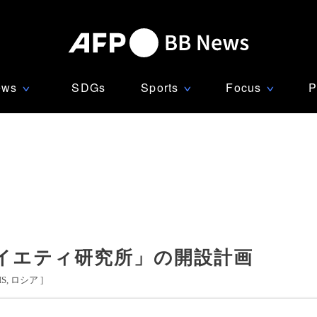
ews
SDGs
Sports
Focus
P
∨
∨
∨
イエティ研究所」の開設計画
S
ロシア
]