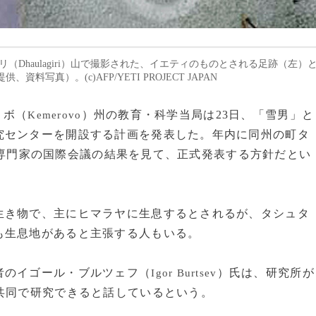
リ（Dhaulagiri）山で撮影された、イエティのものとされる足跡（左）
料写真）。(c)AFP/YETI PROJECT JAPAN
ロボ（
）州の教育・科学当局は23日、「雪男」と
Kemerovo
究センターを開設する計画を発表した。年内に同州の町タ
専門家の国際会議の結果を見て、正式発表する方針だとい
き物で、主にヒマラヤに生息するとされるが、タシュタ
も生息地があると主張する人もいる。
者のイゴール・ブルツェフ（
）氏は、研究所が
Igor Burtsev
共同で研究できると話しているという。