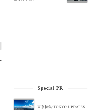
>
Special PR
東京特集:TOKYO UPDATES