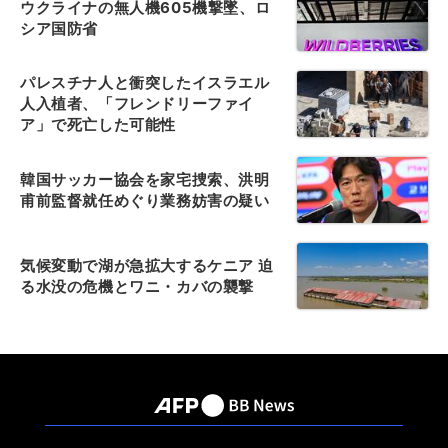
ウクライナの無人機605機撃墜、ロ
シア国防省
パレスチナ人と衝突したイスラエル
人入植者、「フレンドリーファイ
ア」で死亡した可能性
韓国サッカー協会を家宅捜索、洪明
甫前監督就任めぐり業務妨害の疑い
気候変動で湖が急拡大するケニア 迫
る水没の危機とワニ・カバの襲撃