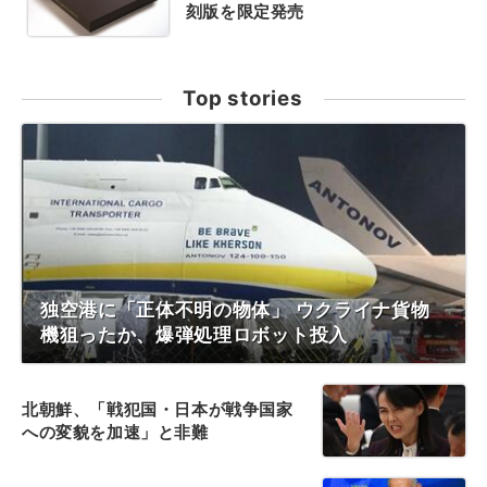
刻版を限定発売
Top stories
独空港に「正体不明の物体」 ウクライナ貨物
機狙ったか、爆弾処理ロボット投入
北朝鮮、「戦犯国・日本が戦争国家
への変貌を加速」と非難