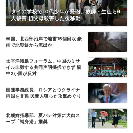
タイの学校で10代少年が発砲、教師・生徒ら6
人殺害 祖父母殺害した後移動
韓国、北西部沿岸で地雷15個回収 豪
雨で北朝鮮から流出か
太平洋諸島フォーラム、中国のミサ
イル非難する共同声明採択できず 親
中2か国が反対
国連事務総長、ロシアとウクライナ
両国を非難 民間人狙った攻撃めぐり
北朝鮮指導部、夏バテ対策に犬肉ス
ープ「補身湯」推奨