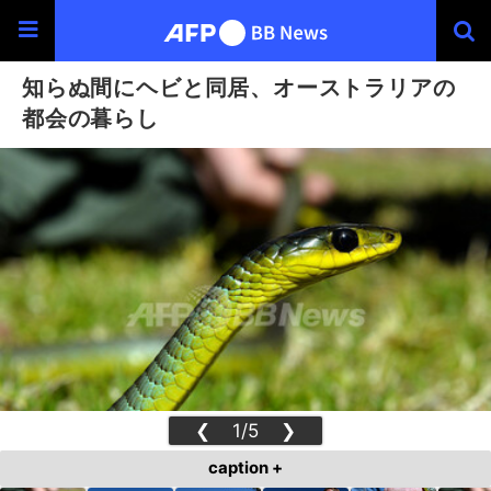
知らぬ間にヘビと同居、オーストラリアの
都会の暮らし
❮
1/5
❯
caption +