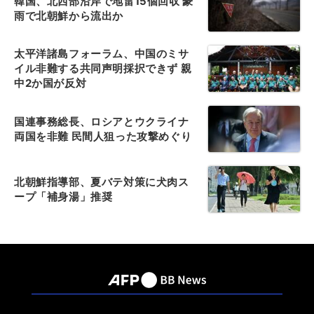
韓国、北西部沿岸で地雷15個回収 豪
雨で北朝鮮から流出か
太平洋諸島フォーラム、中国のミサ
イル非難する共同声明採択できず 親
中2か国が反対
国連事務総長、ロシアとウクライナ
両国を非難 民間人狙った攻撃めぐり
北朝鮮指導部、夏バテ対策に犬肉ス
ープ「補身湯」推奨