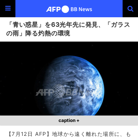
「青い惑星」を63光年先に発見、「ガラス
の雨」降る灼熱の環境
caption +
【7月12日 AFP】地球から遠く離れた場所に、も