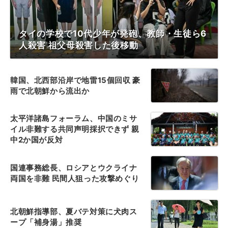
タイの学校で10代少年が発砲、教師・生徒ら6
人殺害 祖父母殺害した後移動
韓国、北西部沿岸で地雷15個回収 豪
雨で北朝鮮から流出か
太平洋諸島フォーラム、中国のミサ
イル非難する共同声明採択できず 親
中2か国が反対
国連事務総長、ロシアとウクライナ
両国を非難 民間人狙った攻撃めぐり
北朝鮮指導部、夏バテ対策に犬肉ス
ープ「補身湯」推奨