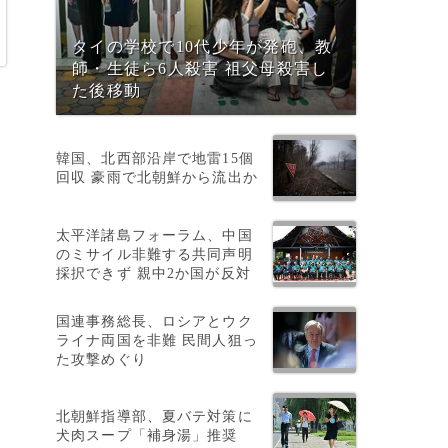
タイの学校で10代少年が発砲、教
師・生徒ら6人殺害 祖父母殺害し
た後移動
韓国、北西部沿岸で地雷15個
回収 豪雨で北朝鮮から流出か
太平洋諸島フォーラム、中国
のミサイル非難する共同声明
採択できず 親中2か国が反対
科
国連事務総長、ロシアとウク
ライナ両国を非難 民間人狙っ
た攻撃めぐり
北朝鮮指導部、夏バテ対策に
ニ
犬肉スープ「補身湯」推奨