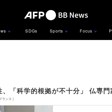
ews
SDGs
Sports
Focus
P
∨
∨
∨
性、「科学的根拠が不十分」 仏専門
フランス
]