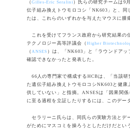
（
）氏らの研究チームは9
Gilles-Eric Seralini
伝子組み換えトウモロコシ「NK603」と、
たは、これらのいずれかを与えたマウスに腫
これを受けてフランス政府から研究結果の信
テクノロジー高等評議会（
Higher Biotechnolo
（
）は、「NK603」と「ラウンドア
ANSES
確認できなかったと発表した。
66人の専門家で構成するHCBは、「当該
た遺伝子組み換えトウモロコシNK603と健
供していない」と指摘。ANSESは「因果関
に至る過程を立証したりするには、このデー
セラリーニ氏らは、同氏らの実験方法とデー
がためにマスコミを操ろうとしただけだという批判も受け