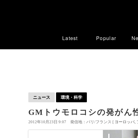
Latest
Popular
N
ニュース
環境・科学
GMトウモロコシの発がん
2012年10月23日 9:07
発信地：パリ/フランス [
ヨーロッパ