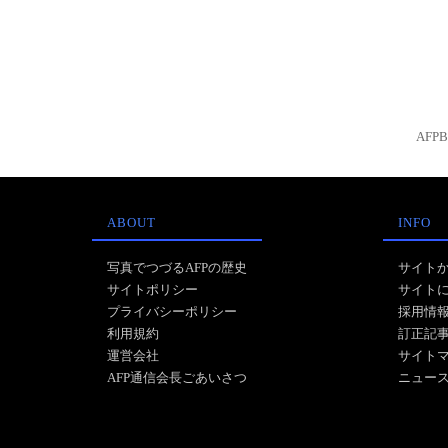
AFP
ABOUT
INFO
写真でつづるAFPの歴史
サイト
サイトポリシー
サイト
プライバシーポリシー
採用情
利用規約
訂正記
運営会社
サイト
AFP通信会長ごあいさつ
ニュー