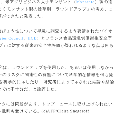
月、米アグリビジネス大手モンサント（
）製の遺
Monsanto
同じくモンサント製の除草剤「ラウンドアップ」の両方、ま
瘍ができたと発表した。
ぴょう性について早急に調査するよう要請されたバイオ
、
）とフランス食品環境労働衛生安全庁
gies Council
HCB
ップ」に対する従来の安全性評価が疑われるような点は何も
研究は、ラウンドアップを使用した、あるいは使用しなかっ
康上のリスクに関連性の有無について科学的な情報を何も提
係を科学的に示したり、研究者によって示された結論や結論
タでは不十分だ」と論評した。
タには問題があり、トップニュースに取り上げられたい
ている。(c)AFP/Claire Snegaroff