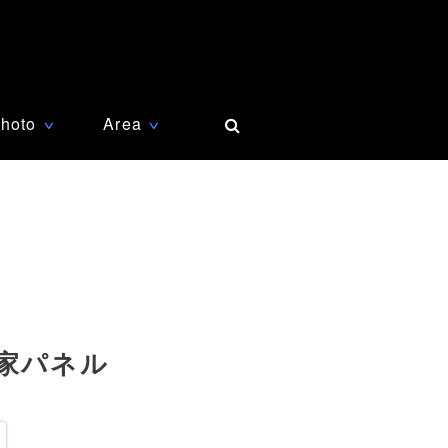
hoto
Area
∨
∨
家パネル