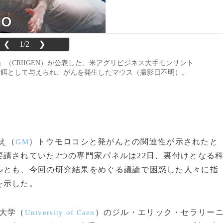
❮
1/2
❯
（CRIIGEN）が公表した、米アグリビジネス大手モンサント
コシを餌として与えられ、がんを発生したマウス（撮影日不明）。
換え（
）トウモロコシと発がんとの関連性が示されたと
GM
請されていた2つの専門家パネルは22日、裏付けとなる
ルとも、今回の研究結果をめぐる議論で困惑した人々に指
を示した。
大学（
）のジル・エリック・セラリー
University of Caen