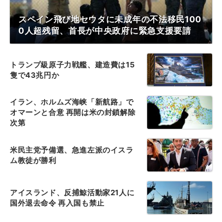
スペイン飛び地セウタに未成年の不法移民100
0人超残留、首長が中央政府に緊急支援要請
トランプ級原子力戦艦、建造費は15
隻で43兆円か
イラン、ホルムズ海峡「新航路」で
オマーンと合意 再開は米の封鎖解除
次第
米民主党予備選、急進左派のイスラ
ム教徒が勝利
アイスランド、反捕鯨活動家21人に
国外退去命令 再入国も禁止