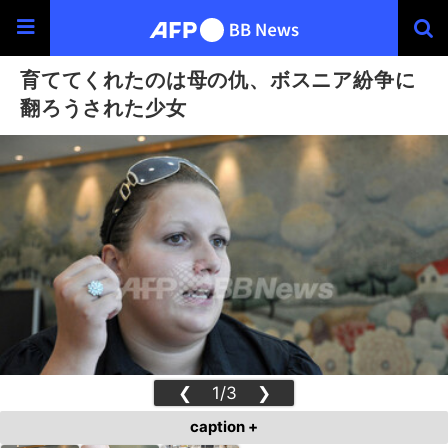
育ててくれたのは母の仇、ボスニア紛争に
翻ろうされた少女
❮
1/3
❯
caption +