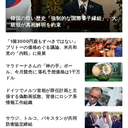
韓国の暗い歴史「強制的な国際養子縁組」、大
統領が真相解明を約束
「1個3000円超もすべきではない」
ブリトーの価格めぐる議論、米共和
党の「内戦」に発展
マラドーナさんの「神の手」ボー
ル、今月競売に 落札予想価格は1千万
ドル
ドイツでメルツ首相が辞任計画と主
張する偽動画拡散、背後にロシア系
情報工作組織
サウジ、トルコ、パキスタンが共同
防衛協定締結