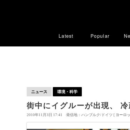
Latest
Popular
N
ニュース
環境・科学
街中にイグルーが出現、 冷
2010年11月3日 17:41
発信地：ハンブルク/ドイツ [
ヨーロ