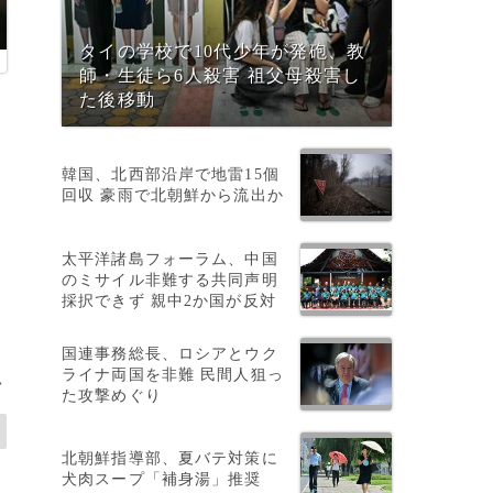
タイの学校で10代少年が発砲、教
師・生徒ら6人殺害 祖父母殺害し
た後移動
韓国、北西部沿岸で地雷15個
回収 豪雨で北朝鮮から流出か
太平洋諸島フォーラム、中国
のミサイル非難する共同声明
採択できず 親中2か国が反対
国連事務総長、ロシアとウク
ライナ両国を非難 民間人狙っ
>
た攻撃めぐり
北朝鮮指導部、夏バテ対策に
犬肉スープ「補身湯」推奨