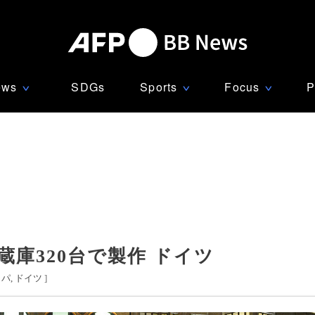
ews
SDGs
Sports
Focus
P
∨
∨
∨
蔵庫320台で製作 ドイツ
ッパ
ドイツ
]