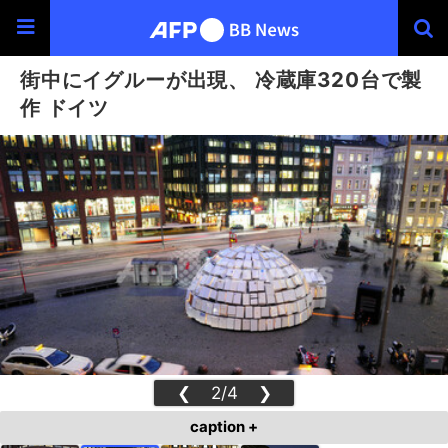
街中にイグルーが出現、 冷蔵庫320台で製
作 ドイツ
❮
2/4
❯
caption +