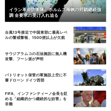
イラン革命防衛隊、ホルムズ海峡の封鎖継続強
調 全要求の受け入れ迫る
台風13号接近で中国東部に最高レベ
ルの警戒警報、1500便以上が欠航
サウジアラムコの石油施設に無人機
攻撃、フーシ派が声明
パトリオット保管の軍施設上空に不
審ドローン ドイツ西部
FIFA、インファンティーノ会長を貶
める「組織的かつ継続的な妨害」を
非難