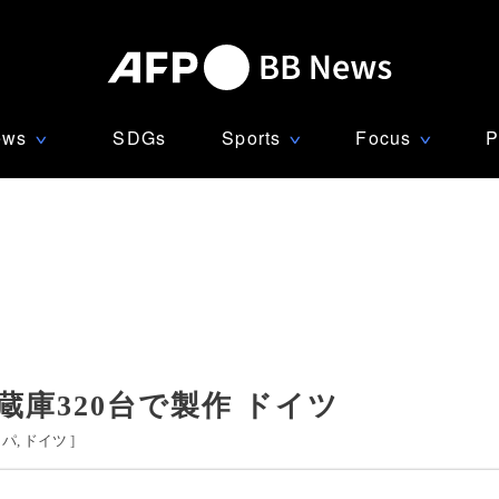
ews
SDGs
Sports
Focus
P
∨
∨
∨
蔵庫320台で製作 ドイツ
ッパ
ドイツ
]