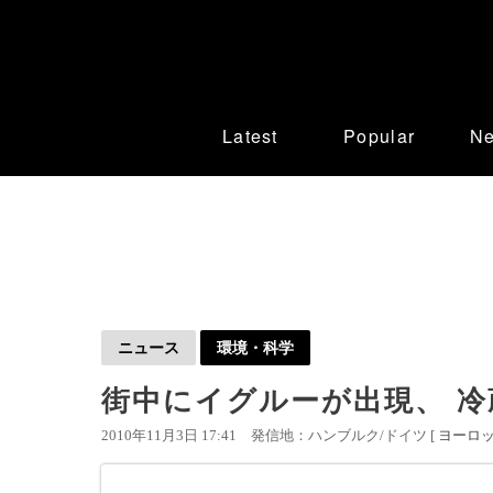
Latest
Popular
N
ニュース
環境・科学
街中にイグルーが出現、 冷
2010年11月3日 17:41
発信地：ハンブルク/ドイツ [
ヨーロ