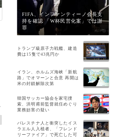
FIFA、インファンティーノ会長支
持を確認 「W杯民営化案」では謝
罪
トランプ級原子力戦艦、建造
費は15隻で43兆円か
イラン、ホルムズ海峡「新航
路」でオマーンと合意 再開は
米の封鎖解除次第
韓国サッカー協会を家宅捜
索、洪明甫前監督就任めぐり
>
業務妨害の疑い
パレスチナ人と衝突したイス
ラエル人入植者、「フレンド
リーファイア」で死亡した可