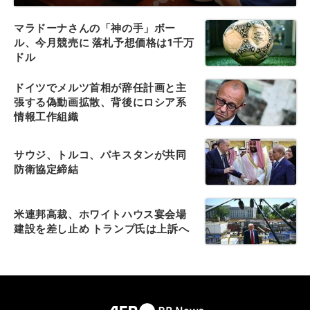
マラドーナさんの「神の手」ボー
ル、今月競売に 落札予想価格は1千万
ドル
ドイツでメルツ首相が辞任計画と主
張する偽動画拡散、背後にロシア系
情報工作組織
サウジ、トルコ、パキスタンが共同
防衛協定締結
米連邦高裁、ホワイトハウス宴会場
建設を差し止め トランプ氏は上訴へ