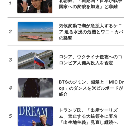
北朝鮮、「戦犯国・日本が戦争
1
国家への変貌を加速」と非難
気候変動で湖が急拡大するケニ
2
ア 迫る水没の危機とワニ・カバ
の襲撃
ロシア、ウクライナ侵攻へのコ
3
ロンビア人傭兵投入を否定
BTSのジミン、銀髪と「MIC Dr
4
op」のダンスを米ビルボードが
紹介
トランプ氏、「出産ツーリズ
5
ム」禁止する大統領令に署名
「出生地主義」見直し継続へ