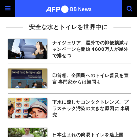
安全な水とトイレを世界中に
ナイジェリア、屋外での排便撲滅キ
ャンペーンを開始 4600万人が屋外
で排せつ
印首相、全国民へのトイレ普及を宣
言 専門家からは疑問も
下水に流したコンタクトレンズ、プ
ラスチック汚染の大きな原因に 米研
究
日本生まれの簡易トイレを途上国