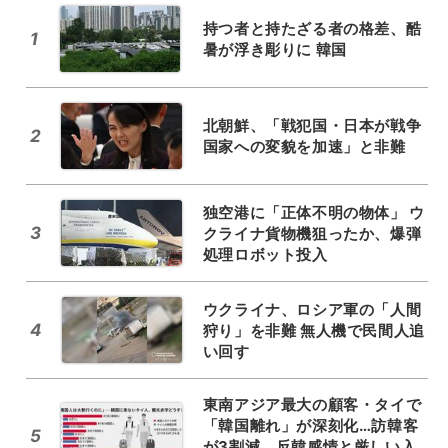
持つ者と持たざる者の格差、酷
1
暑が浮き彫りに 韓国
北朝鮮、「戦犯国・日本が戦争
2
国家への変貌を加速」と非難
独空港に「正体不明の物体」 ウ
3
クライナ貨物機狙ったか、爆弾
処理ロボット投入
ウクライナ、ロシア軍の「人間
4
狩り」を非難 無人機で民間人追
い回す
東南アジア最大の顧客・タイで
「韓国離れ」が深刻化…訪韓客
5
が3割減、反韓感情と厳しい入