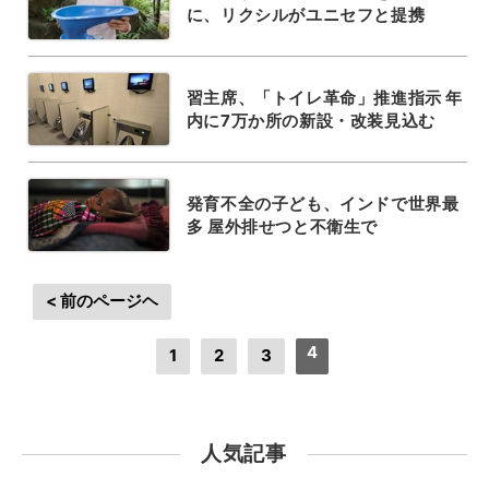
に、リクシルがユニセフと提携
習主席、「トイレ革命」推進指示 年
内に7万か所の新設・改装見込む
発育不全の子ども、インドで世界最
多 屋外排せつと不衛生で
< 前のページヘ
4
1
2
3
人気記事