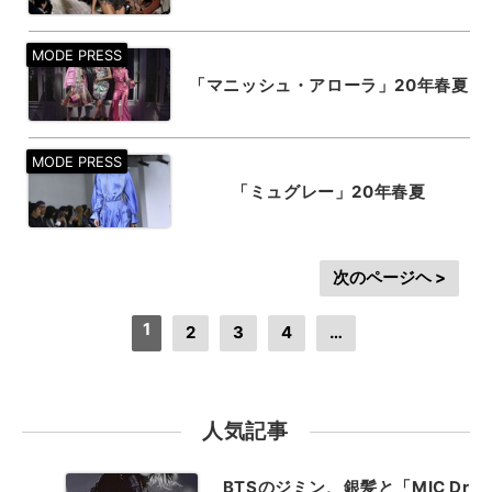
「マニッシュ・アローラ」20年春夏
「ミュグレー」20年春夏
次のページヘ >
1
2
3
4
…
人気記事
BTSのジミン、銀髪と「MIC Dr