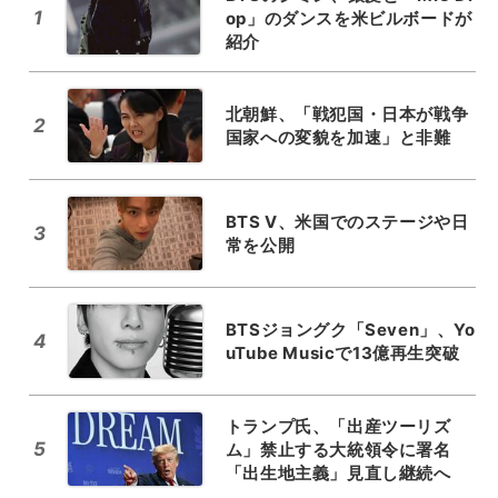
1
op」のダンスを米ビルボードが
紹介
北朝鮮、「戦犯国・日本が戦争
2
国家への変貌を加速」と非難
BTS V、米国でのステージや日
3
常を公開
BTSジョングク「Seven」、Yo
4
uTube Musicで13億再生突破
トランプ氏、「出産ツーリズ
5
ム」禁止する大統領令に署名
「出生地主義」見直し継続へ