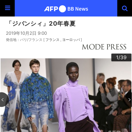
「ジバンシィ」20年春夏
2019年10月2日 9:00
発信地：パリ/フランス [
フランス
ヨーロッパ
]
30
33
34
36
39
20
23
24
26
29
32
35
37
38
22
25
27
28
10
13
14
16
19
31
12
15
17
18
21
11
3
4
6
9
2
5
7
8
1
/39
/39
/39
/39
/39
/39
/39
/39
/39
/39
/39
/39
/39
/39
/39
/39
/39
/39
/39
/39
/39
/39
/39
/39
/39
/39
/39
/39
/39
/39
/39
/39
/39
/39
/39
/39
/39
/39
/39