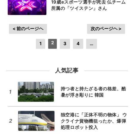
19歳eスポーツ選手が死去 仏チーム
所属の「ツイステン」さん
< 前のページヘ
次のページヘ >
2
1
3
4
…
人気記事
持つ者と持たざる者の格差、酷
1
暑が浮き彫りに 韓国
独空港に「正体不明の物体」 ウ
2
クライナ貨物機狙ったか、爆弾
処理ロボット投入