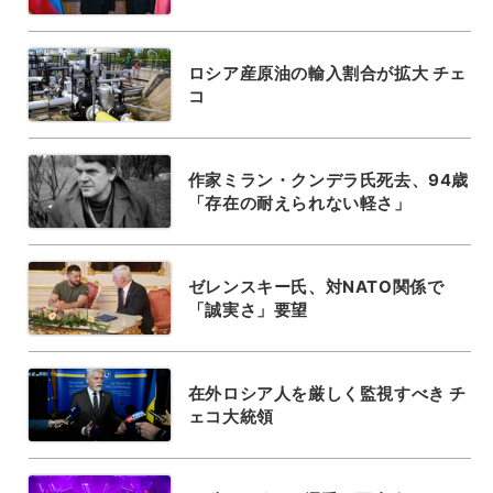
ロシア産原油の輸入割合が拡大 チェ
コ
作家ミラン・クンデラ氏死去、94歳
「存在の耐えられない軽さ」
ゼレンスキー氏、対NATO関係で
「誠実さ」要望
在外ロシア人を厳しく監視すべき チ
ェコ大統領