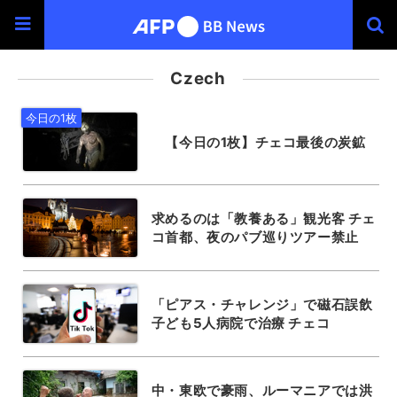
Czech
【今日の1枚】チェコ最後の炭鉱
求めるのは「教養ある」観光客 チェ
コ首都、夜のパブ巡りツアー禁止
「ピアス・チャレンジ」で磁石誤飲
子ども5人病院で治療 チェコ
中・東欧で豪雨、ルーマニアでは洪