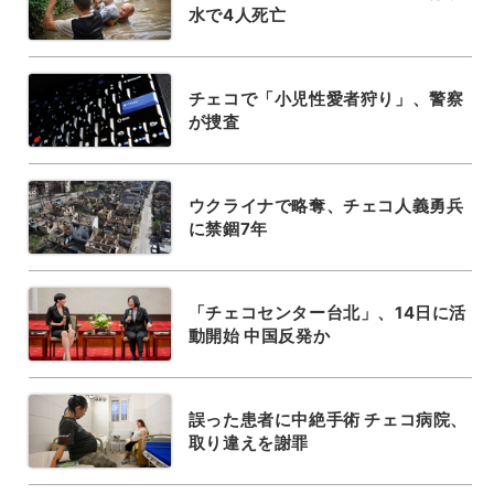
水で4人死亡
チェコで「小児性愛者狩り」、警察
が捜査
ウクライナで略奪、チェコ人義勇兵
に禁錮7年
「チェコセンター台北」、14日に活
動開始 中国反発か
誤った患者に中絶手術 チェコ病院、
取り違えを謝罪