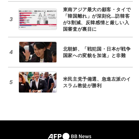
東南アジア最大の顧客・タイで
「韓国離れ」が深刻化…訪韓客
3
が3割減、反韓感情と厳しい入
国審査が裏目に
北朝鮮、「戦犯国・日本が戦争
4
国家への変貌を加速」と非難
米民主党予備選、急進左派のイ
5
スラム教徒が勝利