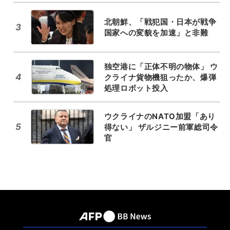
北朝鮮、「戦犯国・日本が戦争
3
国家への変貌を加速」と非難
独空港に「正体不明の物体」 ウ
4
クライナ貨物機狙ったか、爆弾
処理ロボット投入
ウクライナのNATO加盟「あり
5
得ない」 ザルジニー前軍総司令
官