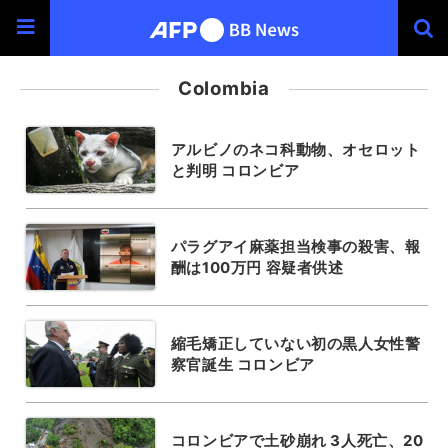
Colombia
アルビノのネコ科動物、オセロット
と判明 コロンビア
パラグアイ麻薬担当検事の殺害、報
酬は100万円 容疑者供述
縮毛矯正していない初の黒人女性警
察官誕生 コロンビア
コロンビアで土砂崩れ 3人死亡、20