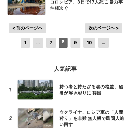
コロンビア、3日で17人死亡 暴力事
件相次ぐ
< 前のページヘ
次のページヘ >
8
1
…
7
9
10
…
人気記事
持つ者と持たざる者の格差、酷
1
暑が浮き彫りに 韓国
ウクライナ、ロシア軍の「人間
2
狩り」を非難 無人機で民間人追
い回す