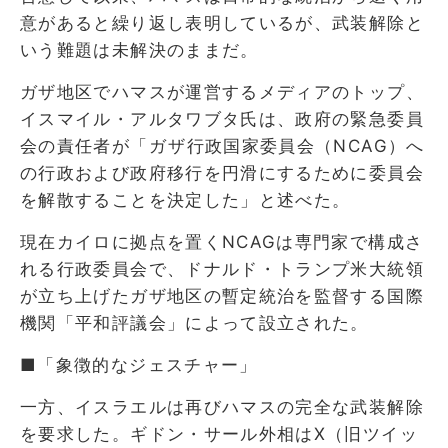
意があると繰り返し表明しているが、武装解除と
いう難題は未解決のままだ。
ガザ地区でハマスが運営するメディアのトップ、
イスマイル・アルタワブタ氏は、政府の緊急委員
会の責任者が「ガ⁠ザ行政国家委員会（NCAG）へ
の行政および政府移行を円滑にするために委員会
を解散することを決定した」と述べた。
現在カイロに拠点を置くNCAGは専門家で構成さ
れる行政委員会で、ドナルド・トランプ米大統領
が立ち上げたガザ地区の暫定統治を監督する国際
機関「平和評議会」によって設立された。
■「象徴的なジェスチャー」
一方、イスラエルは再びハマスの完全な武装解除
を要求した。ギドン・サール外相はX（旧ツイッ