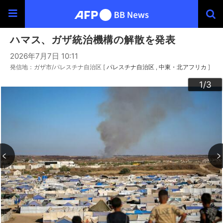
ハマス、ガザ統治機構の解散を発表
2026年7月7日 10:11
発信地：ガザ市/パレスチナ自治区 [
パレスチナ自治区
中東・北アフリカ
]
3
2
1
/3
/3
/3