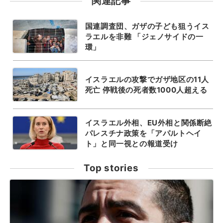
関連記事
国連調査団、ガザの子ども狙うイス
ラエルを非難 「ジェノサイドの一
環」
イスラエルの攻撃でガザ地区の11人
死亡 停戦後の死者数1000人超える
イスラエル外相、EU外相と関係断絶
パレスチナ政策を「アパルトヘイ
ト」と同一視との報道受け
Top stories