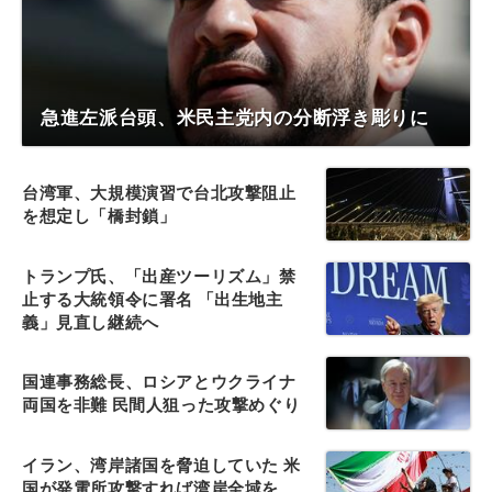
急進左派台頭、米民主党内の分断浮き彫りに
台湾軍、大規模演習で台北攻撃阻止
を想定し「橋封鎖」
トランプ氏、「出産ツーリズム」禁
止する大統領令に署名 「出生地主
義」見直し継続へ
国連事務総長、ロシアとウクライナ
両国を非難 民間人狙った攻撃めぐり
イラン、湾岸諸国を脅迫していた 米
国が発電所攻撃すれば湾岸全域を