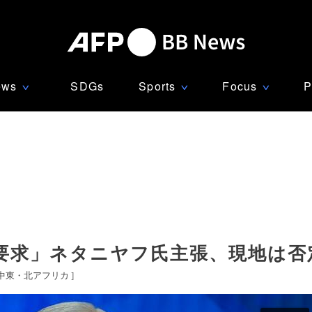
ews
SDGs
Sports
Focus
P
∨
∨
∨
要求」ネタニヤフ氏主張、現地は否
中東・北アフリカ
]