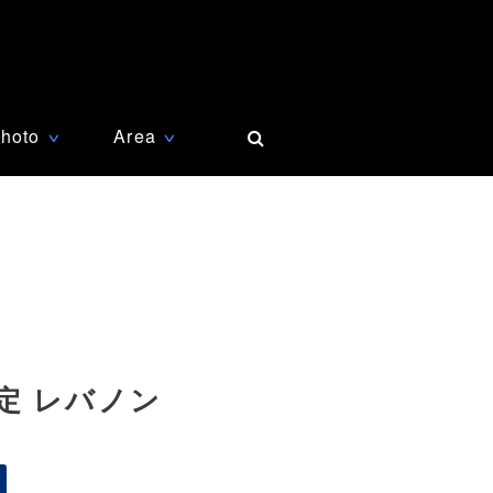
hoto
Area
∨
∨
定 レバノン