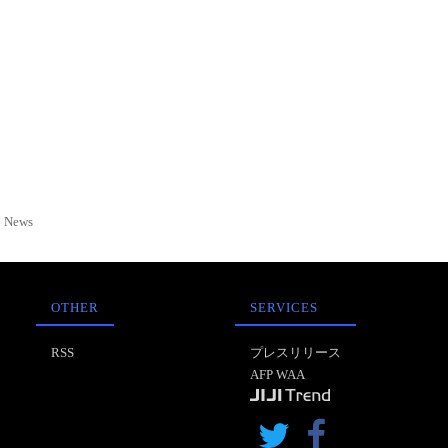
News
OTHER
SERVICES
RSS
プレスリリース
AFP WAA