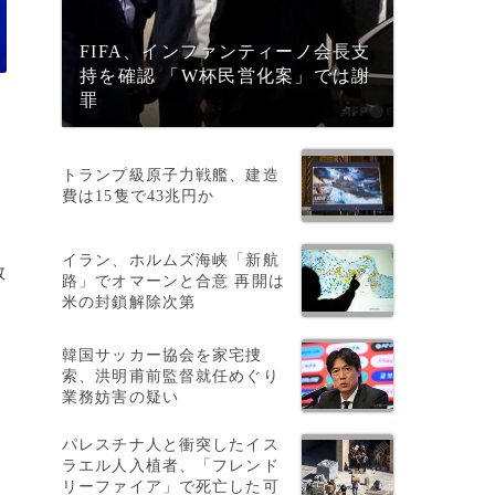
FIFA、インファンティーノ会長支
持を確認 「W杯民営化案」では謝
罪
トランプ級原子力戦艦、建造
費は15隻で43兆円か
イラン、ホルムズ海峡「新航
教
路」でオマーンと合意 再開は
米の封鎖解除次第
韓国サッカー協会を家宅捜
索、洪明甫前監督就任めぐり
業務妨害の疑い
パレスチナ人と衝突したイス
ラエル人入植者、「フレンド
リーファイア」で死亡した可