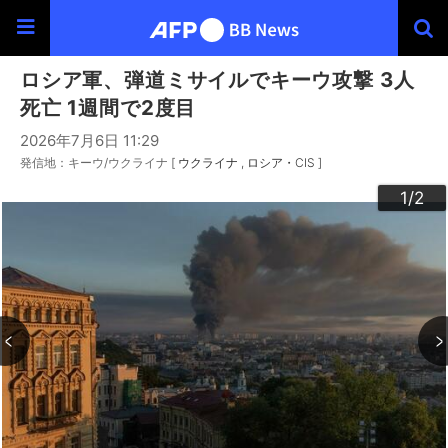
ロシア軍、弾道ミサイルでキーウ攻撃 3人
死亡 1週間で2度目
2026年7月6日 11:29
発信地：キーウ/ウクライナ [
ウクライナ
ロシア・CIS
]
2
1
/2
/2