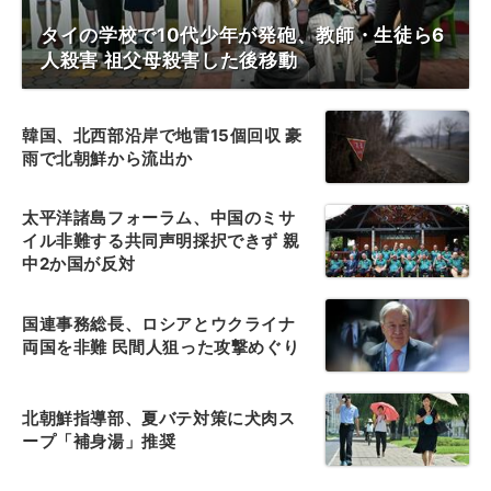
タイの学校で10代少年が発砲、教師・生徒ら6
人殺害 祖父母殺害した後移動
韓国、北西部沿岸で地雷15個回収 豪
雨で北朝鮮から流出か
太平洋諸島フォーラム、中国のミサ
イル非難する共同声明採択できず 親
中2か国が反対
国連事務総長、ロシアとウクライナ
両国を非難 民間人狙った攻撃めぐり
北朝鮮指導部、夏バテ対策に犬肉ス
ープ「補身湯」推奨