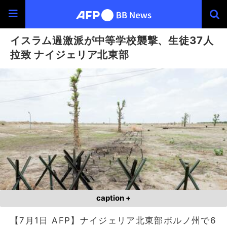
イスラム過激派が中等学校襲撃、生徒37人
拉致 ナイジェリア北東部
caption +
【7月1日 AFP】ナイジェリア北東部ボルノ州で6