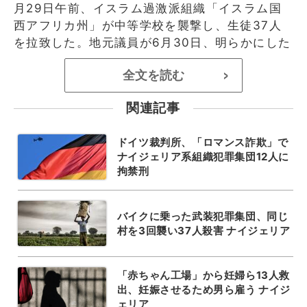
月29日午前、イスラム過激派組織「イスラム国
西アフリカ州」が中等学校を襲撃し、生徒37人
を拉致した。地元議員が6月30日、明らかにした
全文を読む
>
関連記事
ドイツ裁判所、「ロマンス詐欺」で
ナイジェリア系組織犯罪集団12人に
拘禁刑
バイクに乗った武装犯罪集団、同じ
村を3回襲い37人殺害 ナイジェリア
「赤ちゃん工場」から妊婦ら13人救
出、妊娠させるため男ら雇う ナイジ
ェリア