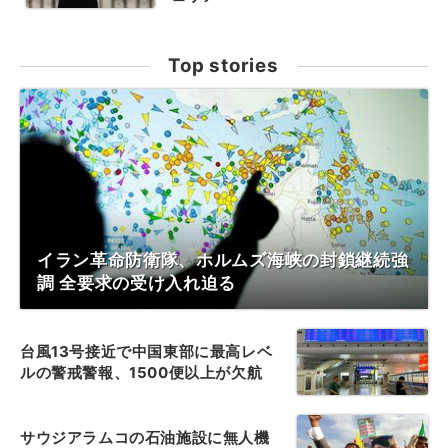
Top stories
イラン革命防衛隊、ホルムズ海峡の封鎖継続強
調 全要求の受け入れ迫る
台風13号接近で中国東部に最高レベ
ルの警戒警報、1500便以上が欠航
サウジアラムコの石油施設に無人機