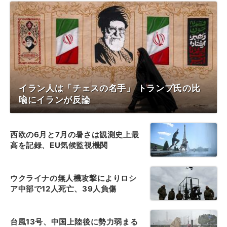
イラン人は「チェスの名手」 トランプ氏の比
喩にイランが反論
西欧の6月と7月の暑さは観測史上最
高を記録、EU気候監視機関
ウクライナの無人機攻撃によりロシ
ア中部で12人死亡、39人負傷
台風13号、中国上陸後に勢力弱まる