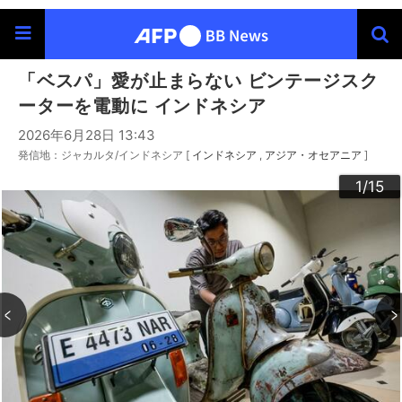
「ベスパ」愛が止まらない ビンテージスク
ーターを電動に インドネシア
2026年6月28日 13:43
発信地：ジャカルタ/インドネシア [
インドネシア
アジア・オセアニア
]
10
13
14
12
15
11
3
4
6
9
2
5
7
8
1
/15
/15
/15
/15
/15
/15
/15
/15
/15
/15
/15
/15
/15
/15
/15