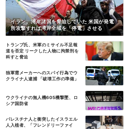
イラン、湾岸諸国を脅迫していた 米国が発電
所攻撃すれば湾岸全域を「停電」させる
トランプ氏、米軍のミサイル不足報
道を否定 リークした人物に拘禁刑を
科すと脅迫
独軍需メーカーへのスパイ行為でウ
クライナ人逮捕 「破壊工作の準備」
ウクライナの無人機605機撃墜、ロ
シア国防省
パレスチナ人と衝突したイスラエル
人入植者、「フレンドリーファイ