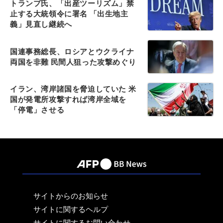
トランプ氏、「出産ツーリズム」禁
止する大統領令に署名 「出生地主
義」見直し継続へ
国連事務総長、ロシアとウクライナ
両国を非難 民間人狙った攻撃めぐり
イラン、湾岸諸国を脅迫していた 米
国が発電所攻撃すれば湾岸全域を
「停電」させる
サイトからのお知らせ
サイトに関するヘルプ
サイトに関するお問い合わせ