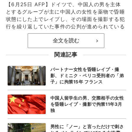
【6月25日 AFP】ドイツで、中国人の男を主体
とするグループが主に中国人の女性を薬物で昏睡
状態にした上でレイプし、その場面を撮影する犯
行を繰り返していた事件の公判が進められている
全文を読む
>
関連記事
パートナー女性を昏睡レイプ・撮
影、ドミニク・ペリコ受刑者の「弟
子」に拘禁15年 フランス
中国人留学生の男、交際相手の女性
を昏睡レイプ・撮影で拘禁11年3月
独
男性に「ノー」と言っただけで刺さ