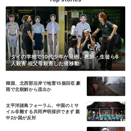
タイの学校で10代少年が発砲、教師・生徒ら6
人殺害 祖父母殺害した後移動
韓国、北西部沿岸で地雷15個回収 豪
雨で北朝鮮から流出か
太平洋諸島フォーラム、中国のミサ
イル非難する共同声明採択できず 親
中2か国が反対