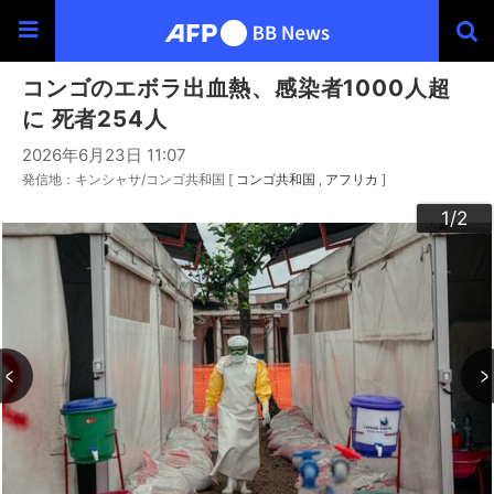
コンゴのエボラ出血熱、感染者1000人超
に 死者254人
2026年6月23日 11:07
発信地：キンシャサ/コンゴ共和国 [
コンゴ共和国
アフリカ
]
2
1
/2
/2