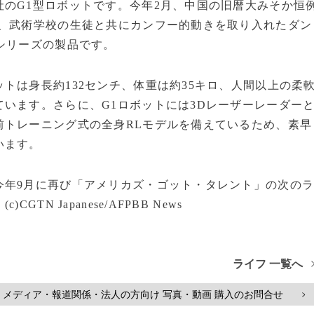
のG1型ロボットです。今年2月、中国の旧暦大みそか恒
で、武術学校の生徒と共にカンフー的動きを取り入れたダン
シリーズの製品です。
トは身長約132センチ、体重は約35キロ、人間以上の柔
います。さらに、G1ロボットには3Dレーザーレーダー
前トレーニング式の全身RLモデルを備えているため、素早
います。
今年9月に再び「アメリカズ・ゴット・タレント」の次の
N Japanese/AFPBB News
ライフ 一覧へ
メディア・報道関係・法人の方向け 写真・動画 購入のお問合せ
>