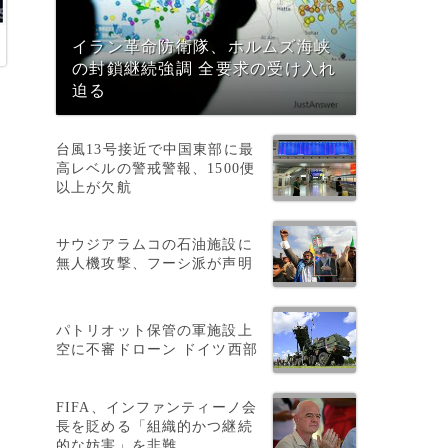
イラン革命防衛隊、ホルムズ海峡
の封鎖継続強調 全要求の受け入れ
迫る
台風13号接近で中国東部に最
高レベルの警戒警報、1500便
以上が欠航
ト
サウジアラムコの石油施設に
無人機攻撃、フーシ派が声明
パトリオット保管の軍施設上
空に不審ドローン ドイツ西部
FIFA、インファンティーノ会
長を貶める「組織的かつ継続
的な妨害」を非難