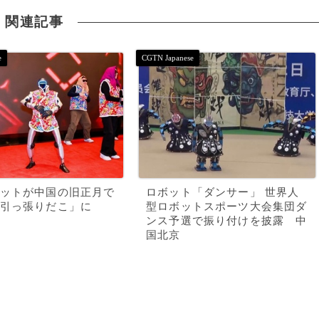
関連記事
ットが中国の旧正月で
ロボット「ダンサー」 世界人
引っ張りだこ」に
型ロボットスポーツ大会集団ダ
ンス予選で振り付けを披露 中
国北京