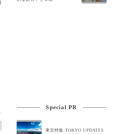
例
軟
と
ラ
Special PR
>
東京特集:TOKYO UPDATES