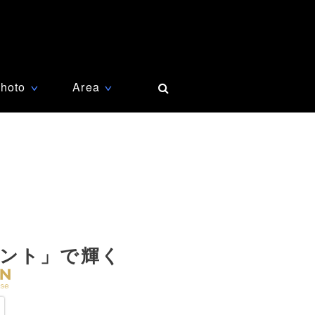
hoto
Area
∨
∨
ント」で輝く