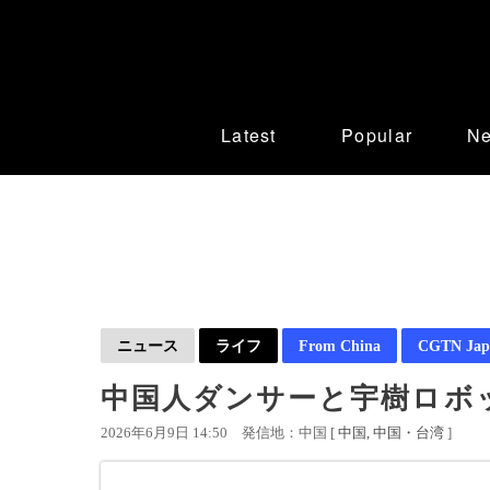
Latest
Popular
N
ニュース
ライフ
From China
CGTN Jap
中国人ダンサーと宇樹ロボ
2026年6月9日 14:50
発信地：中国 [
中国
中国・台湾
]