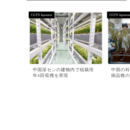
中国深センの建物内で稲栽培
中国の科
年4回収穫を実現
病品種の