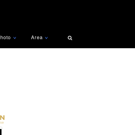
hoto
Area
∨
∨