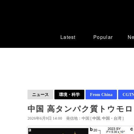
Latest
Popular
N
ニュース
環境・科学
From China
CGTN 
中国 高タンパク質トウモ
2026年6月9日 14:00
発信地：中国 [
中国
中国・台湾
]