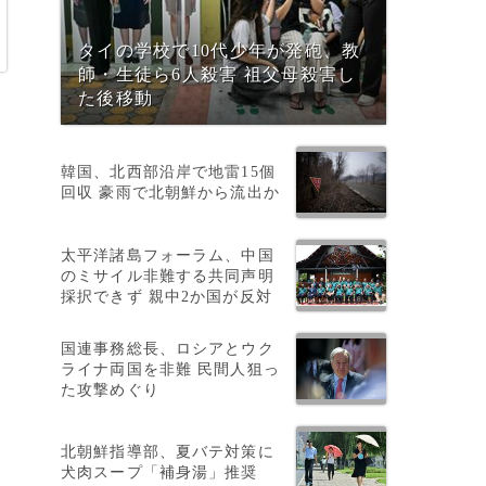
タイの学校で10代少年が発砲、教
師・生徒ら6人殺害 祖父母殺害し
た後移動
韓国、北西部沿岸で地雷15個
回収 豪雨で北朝鮮から流出か
太平洋諸島フォーラム、中国
のミサイル非難する共同声明
採択できず 親中2か国が反対
国連事務総長、ロシアとウク
ライナ両国を非難 民間人狙っ
た攻撃めぐり
北朝鮮指導部、夏バテ対策に
犬肉スープ「補身湯」推奨