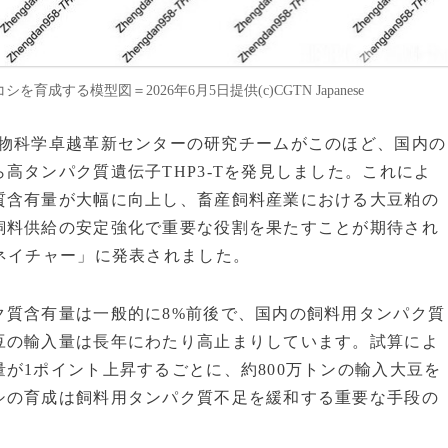
育成する模型図＝2026年6月5日提供(c)CGTN Japanese
学院分子植物科学卓越革新センターの研究チームがこのほど、国内の
高タンパク質遺伝子THP3‑Tを発見しました。これによ
質含有量が大幅に向上し、畜産飼料産業における大豆粕の
飼料供給の安定強化で重要な役割を果たすことが期待され
ネイチャー」に発表されました。
ク質含有量は一般的に8%前後で、国内の飼料用タンパク質
豆の輸入量は長年にわたり高止まりしています。試算によ
が1ポイント上昇するごとに、約800万トンの輸入大豆を
シの育成は飼料用タンパク質不足を緩和する重要な手段の