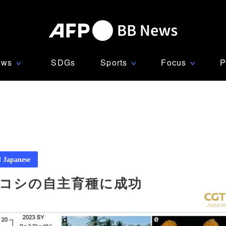
ews
SDGs
Sports
Focus
P
∨
∨
∨
Japanese
ロコシの自主育種に成功