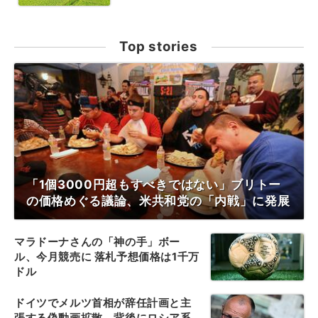
Top stories
「1個3000円超もすべきではない」ブリトー
の価格めぐる議論、米共和党の「内戦」に発展
マラドーナさんの「神の手」ボー
ル、今月競売に 落札予想価格は1千万
ドル
ドイツでメルツ首相が辞任計画と主
張する偽動画拡散、背後にロシア系