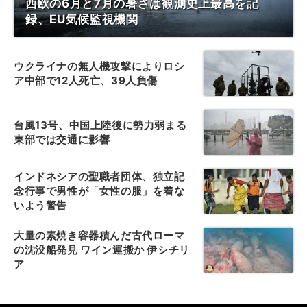
西欧の6月と7月の暑さは観測史上最高を記
録、EU気候監視機関
ウクライナの無人機攻撃によりロシ
ア中部で12人死亡、39人負傷
台風13号、中国上陸後に勢力弱まる
東部では交通に影響
インドネシアの聖職者団体、独立記
念行事で男性が「女性の服」を着な
いよう警告
大量の素焼き容器積んだ古代ローマ
の沈没船発見 ワイン運搬か 伊シチリ
ア