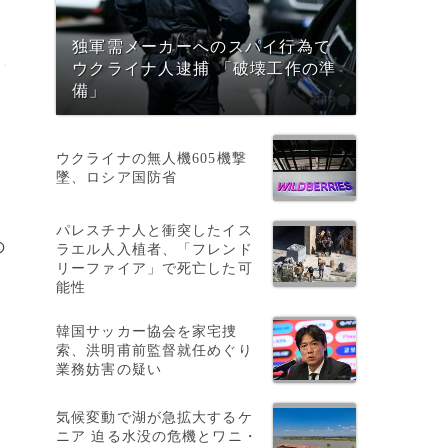
独軍需メーカーへのスパイ行為で
ウクライナ人逮捕 「破壊工作の準
備」
ウクライナの無人機605機撃
墜、ロシア国防省
パレスチナ人と衝突したイス
の
ラエル人入植者、「フレンド
リーファイア」で死亡した可
能性
韓国サッカー協会を家宅捜
索、洪明甫前監督就任めぐり
業務妨害の疑い
気候変動で湖が急拡大するケ
ニア 迫る水没の危機とワニ・