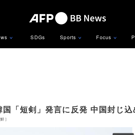
ews
SDGs
Sports
Focus
P
∨
∨
∨
韓国「短剣」発言に反発 中国封じ込
朝鮮
]