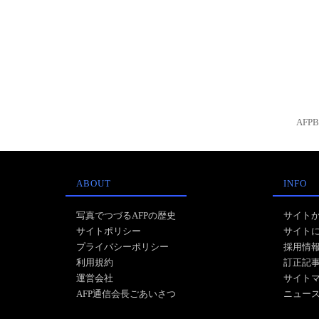
AFP
ABOUT
INFO
写真でつづるAFPの歴史
サイト
サイトポリシー
サイト
プライバシーポリシー
採用情
利用規約
訂正記
運営会社
サイト
AFP通信会長ごあいさつ
ニュー