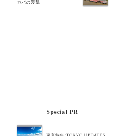
カバの襲撃
Special PR
東京特集:TOKYO UPDATES