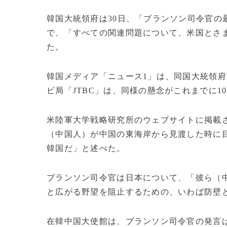
韓国大統領府は30日、「ブランソン司令官の
で、「すべての関連問題について、米国とさ
た。
韓国メディア「ニュース1」は、同国大統領
ビ局「JTBC」は、同様の懸念がこれまでに1
米陸軍大学戦略研究所のウェブサイトに掲載
（中国人）が中国の東海岸から見渡した時に
韓国だ」と述べた。
ブランソン司令官は日本について、「彼ら（
と広がる野望を阻止するための、いわば防壁
在韓中国大使館は、ブランソン司令官の発言