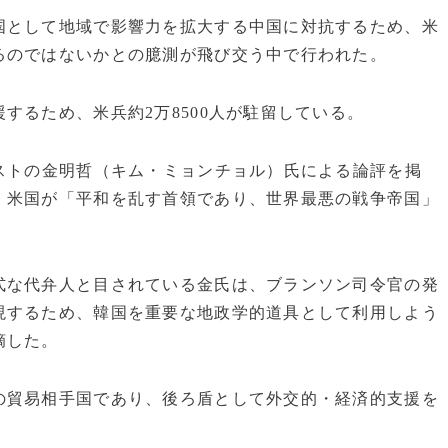
国として地域で影響力を拡大する中国に対抗するため、米
るのではないかとの臆測が飛び交う中で行われた。
するため、米兵約2万8500人が駐留している。
ストの金明哲（キム・ミョンチョル）氏による論評を掲
、米国が「平和を乱す首領であり、世界最悪の戦争帝国」
式な代弁人と目されている金氏は、ブランソン司令官の発
現するため、韓国を重要な地政学的道具として利用しよう
摘した。
の貿易相手国であり、後ろ盾として外交的・経済的支援を