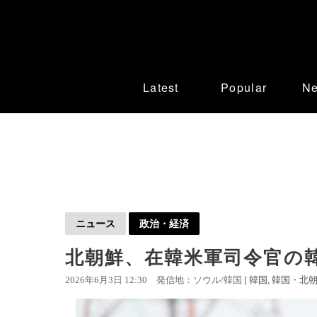
Latest
Popular
N
ニュース
政治・経済
北朝鮮、在韓米軍司令官の
2026年6月3日 12:30
発信地：ソウル/韓国 [
韓国
韓国・北