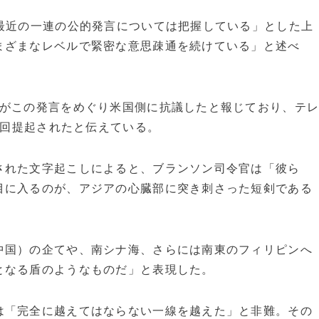
最近の一連の公的発言については把握している」とした上
まざまなレベルで緊密な意思疎通を続けている」と述べ
府がこの発言をめぐり米国側に抗議したと報じており、テ
0回提起されたと伝えている。
された文字起こしによると、ブランソン司令官は「彼ら
目に入るのが、アジアの心臓部に突き刺さった短剣である
中国）の企てや、南シナ海、さらには南東のフィリピンへ
となる盾のようなものだ」と表現した。
は「完全に越えてはならない一線を越えた」と非難。その