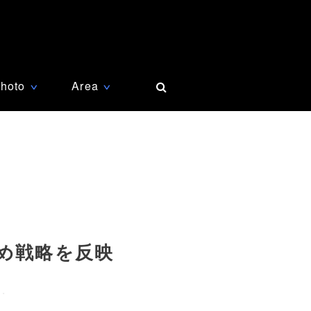
hoto
Area
∨
∨
め戦略を反映