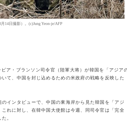
影）。(c)Jung Yeon-je/AFP
のゼービア・ブランソン司令官（陸軍大将）が韓国を「アジア
ついて、中国を封じ込めるための米政府の戦略を反映した
組のインタビューで、中国の東海岸から見た韓国を「アジ
。これに対し、在韓中国大使館は今週、同司令官は「完全
した。