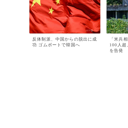
反体制派、中国からの脱出に成
「米兵相
功 ゴムボートで韓国へ
100人
を告発