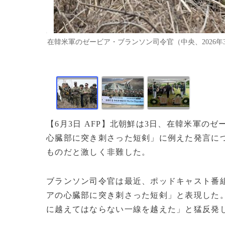
在韓米軍のゼービア・ブランソン司令官（中央、2026年3月14日撮
【6月3日 AFP】北朝鮮は3日、在韓米軍
心臓部に突き刺さった短剣」に例えた発言に
ものだと激しく非難した。
ブランソン司令官は最近、ポッドキャスト番
アの心臓部に突き刺さった短剣」と表現した
に越えてはならない一線を越えた」と猛反発