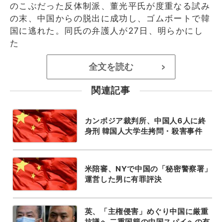
のこぶだった反体制派、董光平氏が度重なる試み
の末、中国からの脱出に成功し、ゴムボートで韓
国に逃れた。同氏の弁護人が27日、明らかにし
た
全文を読む
>
関連記事
カンボジア裁判所、中国人6人に終
身刑 韓国人大学生拷問・殺害事件
米陪審、NYで中国の「秘密警察署」
運営した男に有罪評決
英、「主権侵害」めぐり中国に厳重
抗議へ 二重国籍の中国スパイへの有