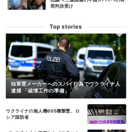
罪判決受け
Top stories
独軍需メーカーへのスパイ行為でウクライナ人
逮捕 「破壊工作の準備」
ウクライナの無人機605機撃墜、ロ
シア国防省