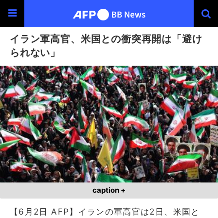
イラン軍高官、米国との衝突再開は「避け
られない」
caption +
【6月2日 AFP】イランの軍高官は2日、米国と