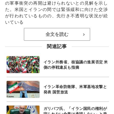
の軍事衝突の再開は避けられないとの見解を示し
た。米国とイランの間では緊張緩和に向けた交渉
が行われているものの、先行き不透明な状況が続
いている
全文を読む
>
関連記事
イラン外務省、核協議の進展否定 米
側の停戦違反も指摘
イラン革命防衛隊、米軍基地攻撃と
発表 国営放送
ガリバフ氏、「イラン国民の権利が
守られない合意は承認しない」と発