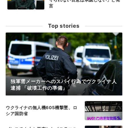
言
Top stories
独軍需メーカーへのスパイ行為でウクライナ人
逮捕 「破壊工作の準備」
ウクライナの無人機605機撃墜、ロ
シア国防省