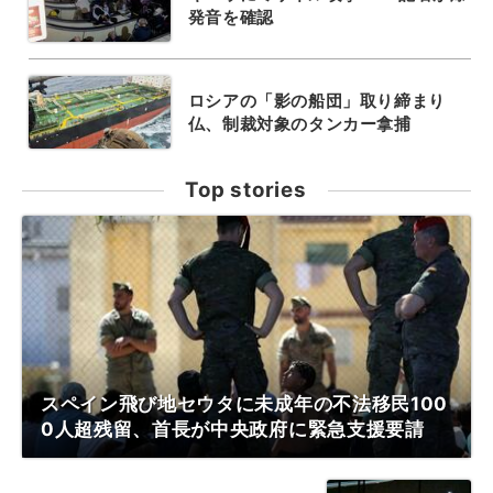
発音を確認
ロシアの「影の船団」取り締まり
仏、制裁対象のタンカー拿捕
Top stories
スペイン飛び地セウタに未成年の不法移民100
0人超残留、首長が中央政府に緊急支援要請