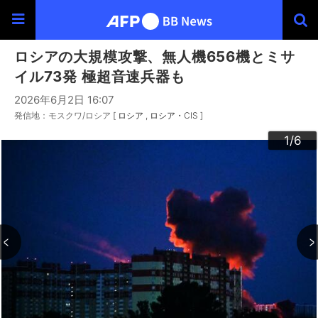
ロシアの大規模攻撃、無人機656機とミサ
イル73発 極超音速兵器も
2026年6月2日 16:07
発信地：モスクワ/ロシア [
ロシア
ロシア・CIS
]
3
4
6
2
5
1
/6
/6
/6
/6
/6
/6