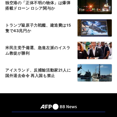
独空港の「正体不明の物体」は爆弾
搭載ドローン ロシア関与か
トランプ級原子力戦艦、建造費は15
隻で43兆円か
米民主党予備選、急進左派のイスラ
ム教徒が勝利
アイスランド、反捕鯨活動家21人に
国外退去命令 再入国も禁止