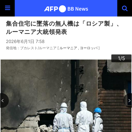
集合住宅に墜落の無人機は「ロシア製」、
ルーマニア大統領発表
2026年6月1日 7:58
発信地：ブカレスト/ルーマニア [
ルーマニア
ヨーロッパ
]
3
4
2
5
1
/5
/5
/5
/5
/5