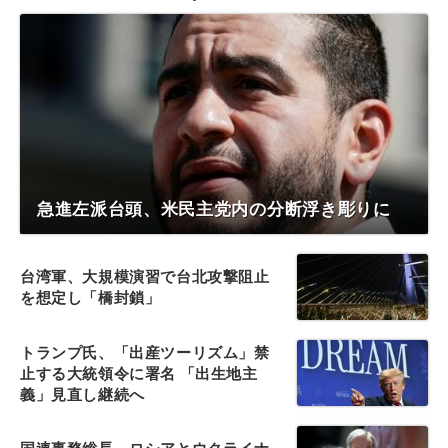
急進左派台頭、米民主党内の分断浮き彫りに
台湾軍、大規模演習で台北攻撃阻止
を想定し「橋封鎖」
トランプ氏、「出産ツーリズム」禁
止する大統領令に署名 「出生地主
義」見直し継続へ