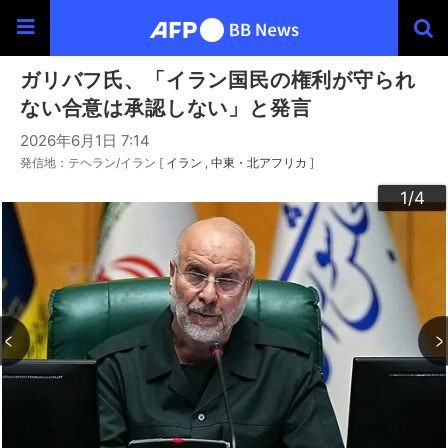
ガリバフ氏、「イラン国民の権利が守られ
ない合意は承認しない」と発言
2026年6月1日 7:14
発信地：テヘラン/イラン [
イラン
中東・北アフリカ
]
3
4
2
1
/4
/4
/4
/4