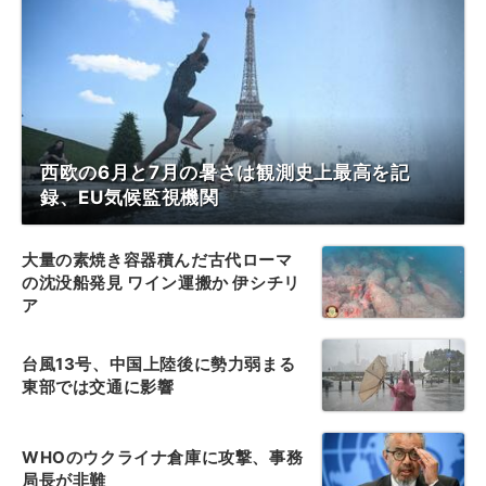
西欧の6月と7月の暑さは観測史上最高を記
録、EU気候監視機関
大量の素焼き容器積んだ古代ローマ
の沈没船発見 ワイン運搬か 伊シチリ
ア
台風13号、中国上陸後に勢力弱まる
東部では交通に影響
WHOのウクライナ倉庫に攻撃、事務
局長が非難