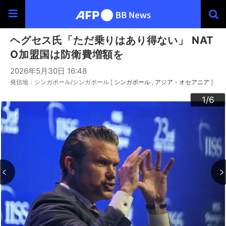
ヘグセス氏「ただ乗りはあり得ない」 NAT
O加盟国は防衛費増額を
2026年5月30日 16:48
発信地：シンガポール/シンガポール [
シンガポール
アジア・オセアニア
]
3
4
6
2
5
1
/6
/6
/6
/6
/6
/6