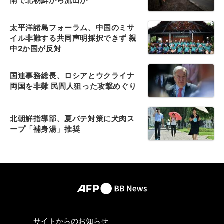
雨で北朝鮮から流出か
太平洋諸島フォーラム、中国のミサ
イル非難する共同声明採択できず 親
中2か国が反対
国連事務総長、ロシアとウクライナ
両国を非難 民間人狙った攻撃めぐり
北朝鮮指導部、夏バテ対策に犬肉ス
ープ「補身湯」推奨
サイトからのお知らせ