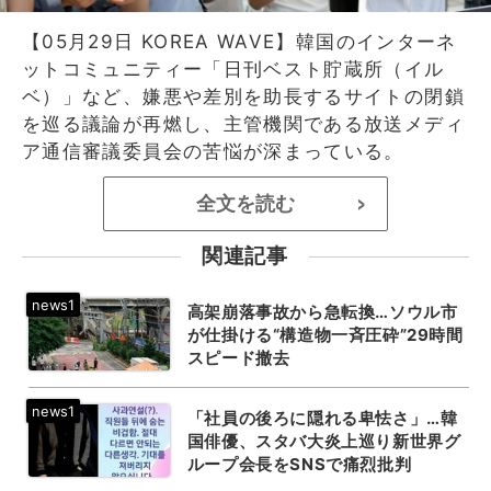
【05月29日 KOREA WAVE】韓国のインターネ
ットコミュニティー「日刊ベスト貯蔵所（イル
ベ）」など、嫌悪や差別を助長するサイトの閉鎖
を巡る議論が再燃し、主管機関である放送メディ
ア通信審議委員会の苦悩が深まっている。
全文を読む
>
関連記事
高架崩落事故から急転換…ソウル市
が仕掛ける“構造物一斉圧砕”29時間
スピード撤去
「社員の後ろに隠れる卑怯さ」…韓
国俳優、スタバ大炎上巡り新世界グ
ループ会長をSNSで痛烈批判