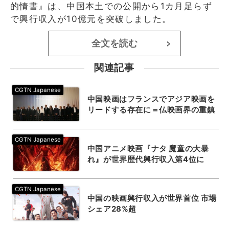
的情書』は、中国本土での公開から1カ月足らず
で興行収入が10億元を突破しました。
全文を読む
>
関連記事
中国映画はフランスでアジア映画を
リードする存在に＝仏映画界の重鎮
中国アニメ映画『ナタ 魔童の大暴
れ』が世界歴代興行収入第4位に
中国の映画興行収入が世界首位 市場
シェア28%超