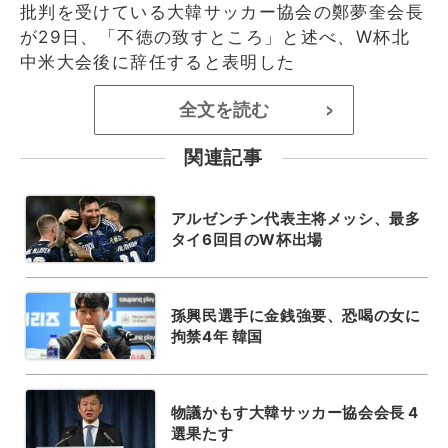
批判を受けている大韓サッカー協会の鄭夢奎会長
が29日、「不徳の致すところ」と述べ、W杯北
中米大会後に辞任すると表明した
全文を読む
>
関連記事
アルゼンチン代表主将メッシ、最多
タイ6回目のW杯出場
孫興民選手に金銭強要、恐喝の女に
拘禁4年 韓国
物議かもす大韓サッカー協会会長 4
選果たす