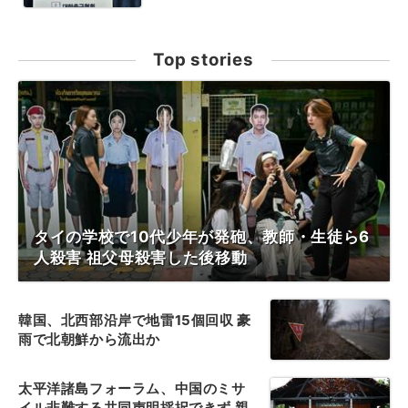
Top stories
タイの学校で10代少年が発砲、教師・生徒ら6
人殺害 祖父母殺害した後移動
韓国、北西部沿岸で地雷15個回収 豪
雨で北朝鮮から流出か
太平洋諸島フォーラム、中国のミサ
イル非難する共同声明採択できず 親