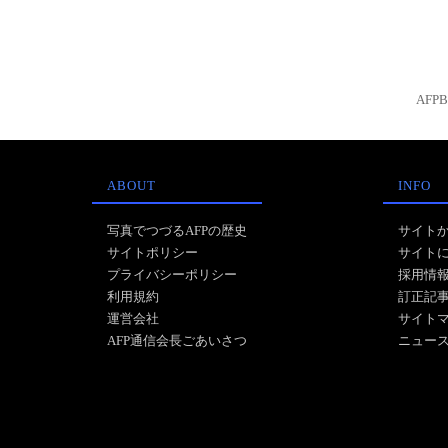
AFP
ABOUT
INFO
写真でつづるAFPの歴史
サイト
サイトポリシー
サイト
プライバシーポリシー
採用情
利用規約
訂正記
運営会社
サイト
AFP通信会長ごあいさつ
ニュー