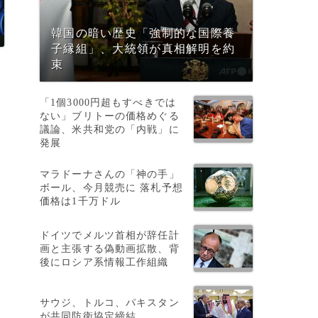
韓国の暗い歴史「強制的な国際養
子縁組」、大統領が真相解明を約
日
束
「1個3000円超もすべきでは
ない」ブリトーの価格めぐる
議論、米共和党の「内戦」に
発展
マラドーナさんの「神の手」
ボール、今月競売に 落札予想
価格は1千万ドル
ドイツでメルツ首相が辞任計
画と主張する偽動画拡散、背
後にロシア系情報工作組織
サウジ、トルコ、パキスタン
が共同防衛協定締結