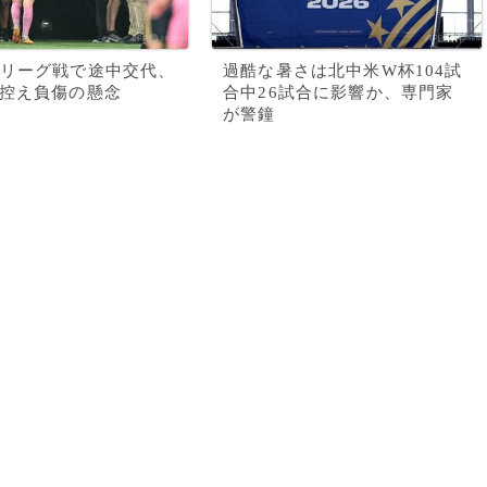
リーグ戦で途中交代、
過酷な暑さは北中米W杯104試
控え負傷の懸念
合中26試合に影響か、専門家
が警鐘