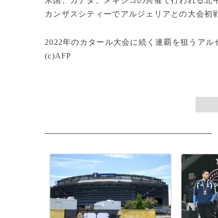
米国、カナダ、メキシコの共催で行われる北中
カンザスシティーでアルジェリアとの大会初
2022年のカタール大会に続く連覇を狙うア
(c)AFP