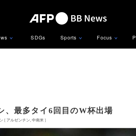
ews
SDGs
Sports
Focus
P
∨
∨
∨
シ、最多タイ6回目のW杯出場
 [
アルゼンチン
中南米
]