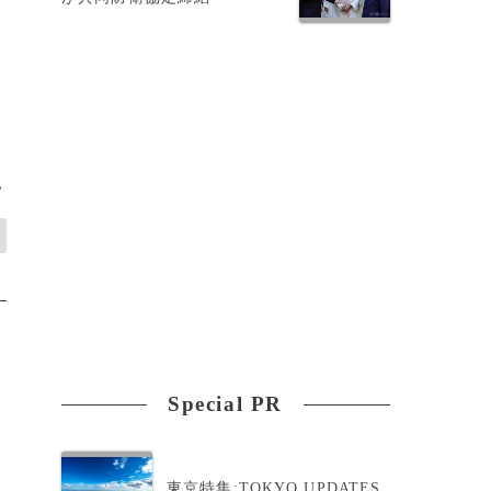
に
>
Special PR
東京特集:TOKYO UPDATES