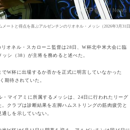
メートと得点を喜ぶアルゼンチンのリオネル・メッシ（2026年3月31
表のリオネル・スカローニ監督は28日、W杯北中米大会に臨
メッシ（38）が主将を務めると述べた。
までW杯に出場するか否かを正式に明言していなかった
広く期待されていた。
ル・マイアミに所属するメッシは、24日に行われたリーグ
た。クラブは診断結果を左脚ハムストリングの筋肉疲労と
見通しを示していない。