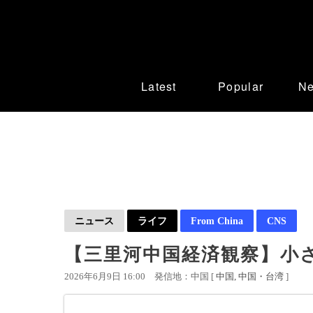
Latest
Popular
N
ニュース
ライフ
From China
CNS
【三里河中国経済観察】小
2026年6月9日 16:00
発信地：中国 [
中国
中国・台湾
]