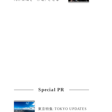
以
Special PR
東京特集:TOKYO UPDATES