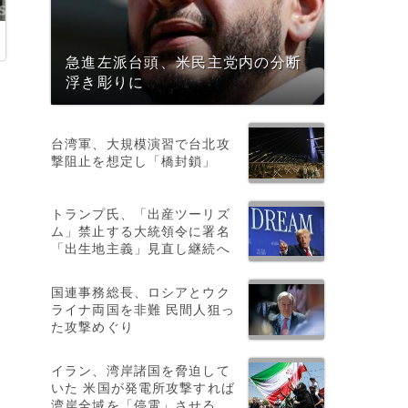
急進左派台頭、米民主党内の分断
浮き彫りに
台湾軍、大規模演習で台北攻
撃阻止を想定し「橋封鎖」
トランプ氏、「出産ツーリズ
ム」禁止する大統領令に署名
「出生地主義」見直し継続へ
国連事務総長、ロシアとウク
ライナ両国を非難 民間人狙っ
た攻撃めぐり
イラン、湾岸諸国を脅迫して
いた 米国が発電所攻撃すれば
湾岸全域を「停電」させる