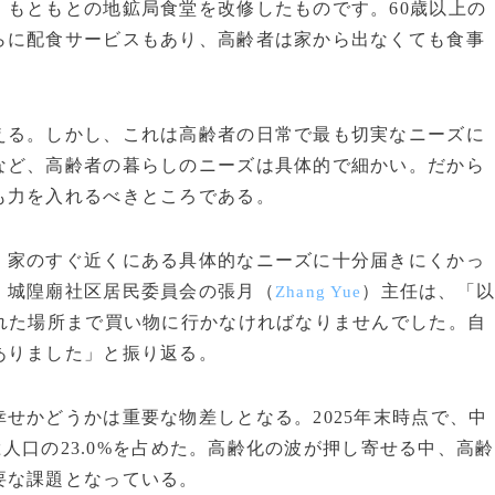
もともとの地鉱局食堂を改修したものです。60歳以上の
らに配食サービスもあり、高齢者は家から出なくても食事
える。しかし、これは高齢者の日常で最も切実なニーズに
など、高齢者の暮らしのニーズは具体的で細かい。だから
も力を入れるべきところである。
、家のすぐ近くにある具体的なニーズに十分届きにくかっ
。城隍廟社区居民委員会の張月（
）主任は、「
Zhang Yue
れた場所まで買い物に行かなければなりませんでした。自
ありました」と振り返る。
せかどうかは重要な物差しとなる。2025年末時点で、中
総人口の23.0%を占めた。高齢化の波が押し寄せる中、高齢
要な課題となっている。