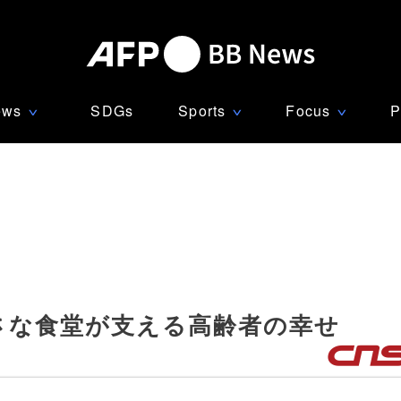
ews
SDGs
Sports
Focus
P
∨
∨
∨
さな食堂が支える高齢者の幸せ