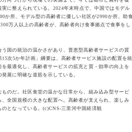
実に整えられている。2024年末時点で、中国ではモデル
0か所、モデル型の高齢者に優しい社区が2990か所、助
日300万人以上の高齢者が、高齢者向け食事拠点で食事をし
合う国の統治の温かさがあり、普恵型高齢者サービスの質
15次5か年計画」綱要は、高齢者サービス施設の配置を
給を最適化し、高齢者サービスの拡充と質・効率の向上を
の発展に明確な道筋を示している。
なものだ。社区食堂の温かな日常から、組み込み型サービ
ら、全国規模の大きな配置へ。高齢者が支えられ、楽しみ
となっている。(c)CNS-三里河中国経済観