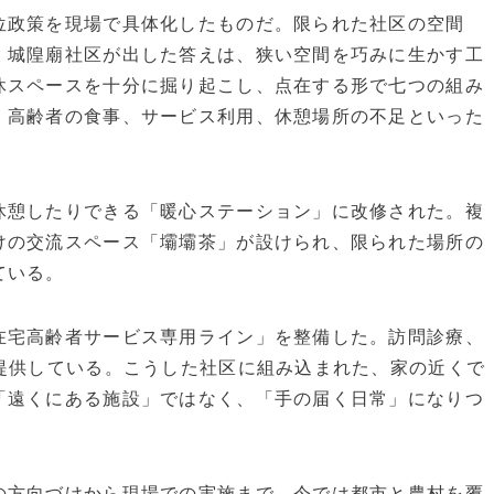
位政策を現場で具体化したものだ。限られた社区の空間
。城隍廟社区が出した答えは、狭い空間を巧みに生かす工
休スペースを十分に掘り起こし、点在する形で七つの組み
、高齢者の食事、サービス利用、休憩場所の不足といった
休憩したりできる「暖心ステーション」に改修された。複
けの交流スペース「壩壩茶」が設けられ、限られた場所の
ている。
在宅高齢者サービス専用ライン」を整備した。訪問診療、
提供している。こうした社区に組み込まれた、家の近くで
「遠くにある施設」ではなく、「手の届く日常」になりつ
の方向づけから現場での実施まで、今では都市と農村を覆