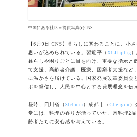
中国にある社区＝提供写真(c)CNS
【6月9日 CNS】暮らしに関わることに、
思いが込められている。習近平（
）
Xi Jinping
暮らしや困りごとに目を向け、重要な指示と
て支援、高齢者介護、医療、困窮者支援など
に温かさを届けている。国家発展改革委員会
ポを発信し、人民を中心とする発展理念を伝
昼時、四川省（
）成都市（
）
Sichuan
Chengdu
堂には、料理の香りが漂っていた。肉料理2品
齢者たちに安心感を与えている。