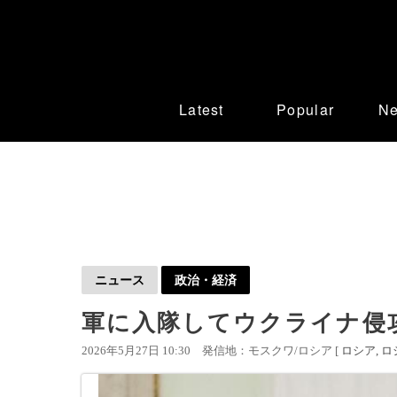
Latest
Popular
N
ニュース
政治・経済
軍に入隊してウクライナ侵
2026年5月27日 10:30
発信地：モスクワ/ロシア [
ロシア
ロ