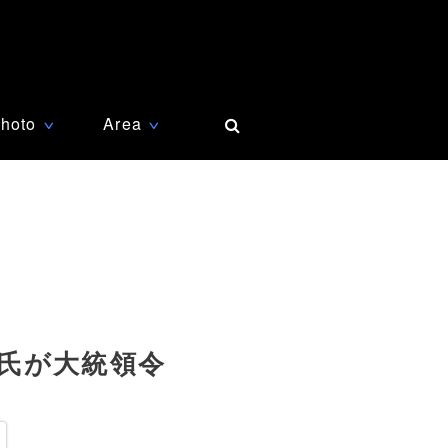
hoto
Area
∨
∨
氏が大統領令