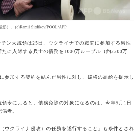
Ramil Sitdikov/POOL/AFP
プーチン大統領は25日、ウクライナでの戦闘に参加する男性
に入隊する兵士の債務を1000万ルーブル（約2200万
攻に参加する契約を結んだ男性に対し、破格の高給を提示
領令によると、債務免除の対象になるのは、今年5月1日
配偶者。
戦（ウクライナ侵攻）の任務を遂行すること」も条件とさ