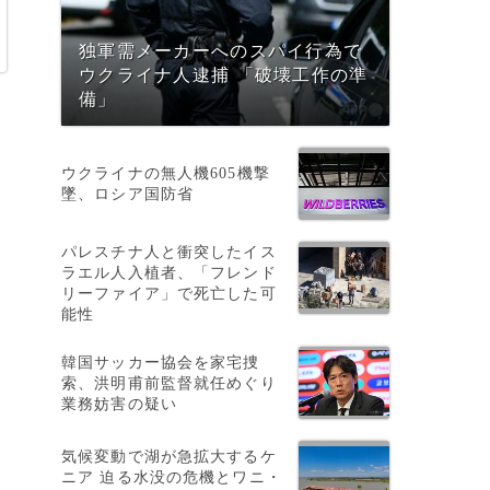
独軍需メーカーへのスパイ行為で
ウクライナ人逮捕 「破壊工作の準
備」
ウクライナの無人機605機撃
墜、ロシア国防省
パレスチナ人と衝突したイス
ラエル人入植者、「フレンド
し
リーファイア」で死亡した可
能性
韓国サッカー協会を家宅捜
索、洪明甫前監督就任めぐり
業務妨害の疑い
気候変動で湖が急拡大するケ
れ
ニア 迫る水没の危機とワニ・