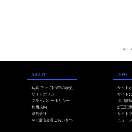
AFP
ABOUT
INFO
写真でつづるAFPの歴史
サイト
サイトポリシー
サイト
プライバシーポリシー
採用情
利用規約
訂正記
運営会社
サイト
AFP通信会長ごあいさつ
ニュー