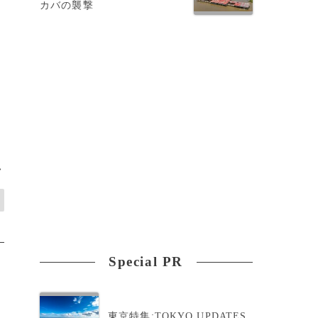
カバの襲撃
い
>
Special PR
東京特集:TOKYO UPDATES