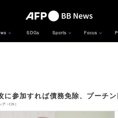
ews
SDGs
Sports
Focus
P
∨
∨
∨
攻に参加すれば債務免除、プーチン
シア・CIS
]