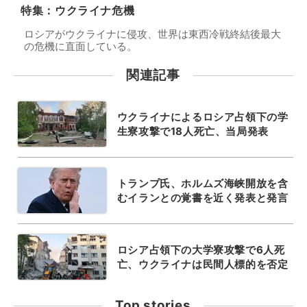
特集：ウクライナ危機
ロシアがウクライナに侵攻、世界は東西冷戦終結後最大
の危機に直面している。
関連記事
ウクライナによるロシア占領下の学
生寮攻撃で18人死亡、当局発表
トランプ氏、ホルムズ海峡開放を含
むイランとの覚書を近く発表と発言
ロシア占領下の大学寮攻撃で6人死
亡、ウクライナは民間人標的を否定
Top stories