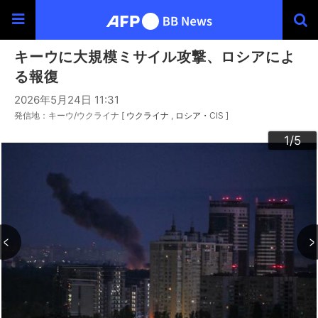
キーウに大規模ミサイル攻撃、ロシアによ
る報復
2026年5月24日 11:31
発信地：キーウ/ウクライナ [
ウクライナ
ロシア・CIS
]
3
4
2
5
1
/5
/5
/5
/5
/5