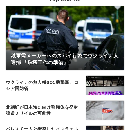
独軍需メーカーへのスパイ行為でウクライナ人
逮捕 「破壊工作の準備」
ウクライナの無人機605機撃墜、ロ
シア国防省
北朝鮮が日本海に向け飛翔体を発射
弾道ミサイルの可能性
パレスチナ人と衝突したイスラエル