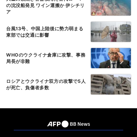
の沈没船発見 ワイン運搬か 伊シチリ
ア
台風13号、中国上陸後に勢力弱まる
東部では交通に影響
WHOのウクライナ倉庫に攻撃、事務
局長が非難
ロシアとウクライナ双方の攻撃で5人
が死亡、負傷者多数