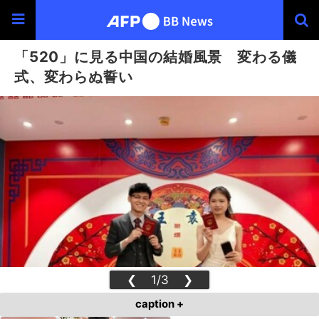
「520」に見る中国の結婚風景 変わる儀
式、変わらぬ誓い
❮
1/3
❯
caption +